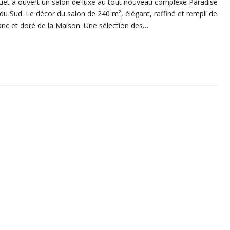
ët a ouvert un salon de luxe au tout nouveau complexe Paradise
du Sud. Le décor du salon de 240 m², élégant, raffiné et rempli de
lanc et doré de la Maison. Une sélection des…