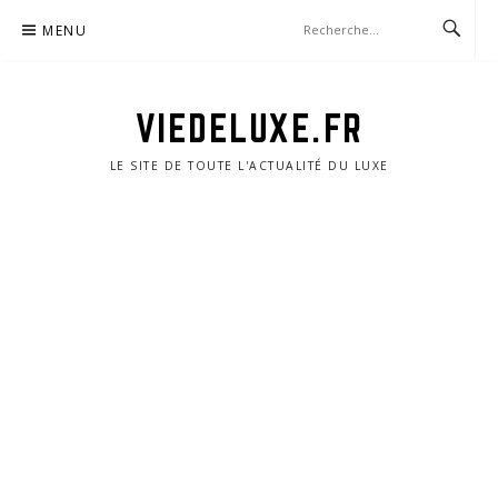
Aller
MENU
au
contenu
VIEDELUXE.FR
LE SITE DE TOUTE L'ACTUALITÉ DU LUXE