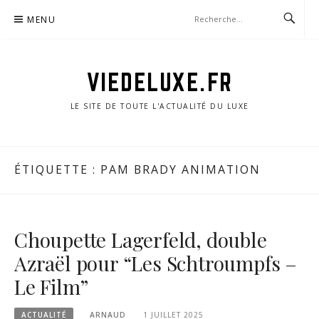
Aller
MENU
au
contenu
VIEDELUXE.FR
LE SITE DE TOUTE L'ACTUALITÉ DU LUXE
ÉTIQUETTE :
PAM BRADY ANIMATION
Choupette Lagerfeld, double
Azraël pour “Les Schtroumpfs –
Le Film”
ACTUALITÉ
ARNAUD
1 JUILLET 2025