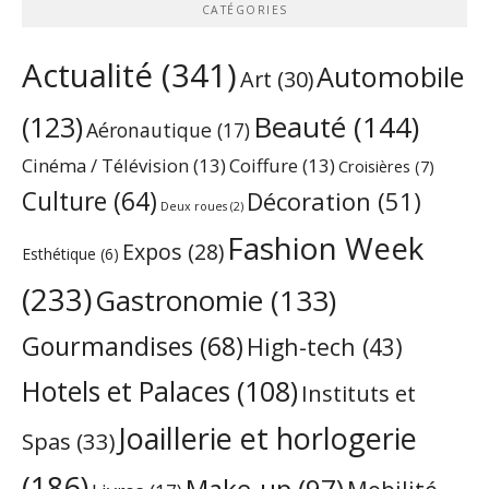
CATÉGORIES
Actualité
(341)
Automobile
Art
(30)
Beauté
(144)
(123)
Aéronautique
(17)
Cinéma / Télévision
(13)
Coiffure
(13)
Croisières
(7)
Culture
(64)
Décoration
(51)
Deux roues
(2)
Fashion Week
Expos
(28)
Esthétique
(6)
(233)
Gastronomie
(133)
Gourmandises
(68)
High-tech
(43)
Hotels et Palaces
(108)
Instituts et
Joaillerie et horlogerie
Spas
(33)
(186)
Make-up
(97)