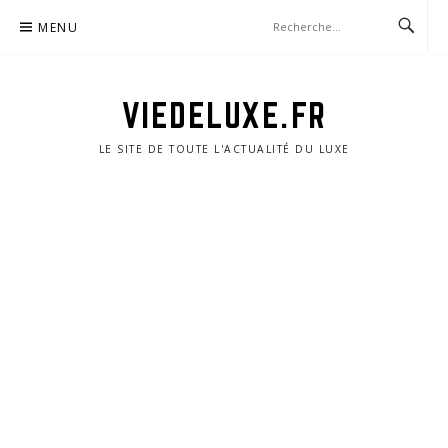
Aller
MENU
au
contenu
VIEDELUXE.FR
LE SITE DE TOUTE L'ACTUALITÉ DU LUXE