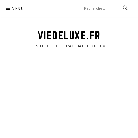
Aller
MENU
au
contenu
VIEDELUXE.FR
LE SITE DE TOUTE L'ACTUALITÉ DU LUXE