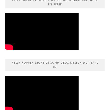
LA PREMIÈRE VOITURE VOLANTE MODULAIRE PRODUITE
EN SÉRIE
KELLY HOPPEN SIGNE LE SOMPTUEUX DESIGN DU PEARL
80