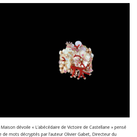
la Maison dévoile « L’abécédaire de Victoire de Castellane » pensé
e de mots décryptés par l’auteur Olivier Gabet, Directeur du