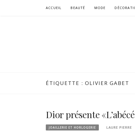
Aller
ACCUEIL
BEAUTÉ
MODE
DÉCORATI
au
contenu
ÉTIQUETTE :
OLIVIER GABET
Dior présente «L’abécé
LAURE PIERRE
JOAILLERIE ET HORLOGERIE