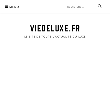
Aller
MENU
au
contenu
VIEDELUXE.FR
LE SITE DE TOUTE L'ACTUALITÉ DU LUXE