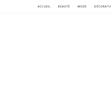
Aller
ACCUEIL
BEAUTÉ
MODE
DÉCORATI
au
contenu