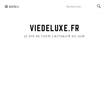
Aller
MENU
au
contenu
VIEDELUXE.FR
LE SITE DE TOUTE L'ACTUALITÉ DU LUXE