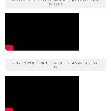
LA PREMIÈRE VOITURE VOLANTE MODULAIRE PRODUITE
EN SÉRIE
KELLY HOPPEN SIGNE LE SOMPTUEUX DESIGN DU PEARL
80