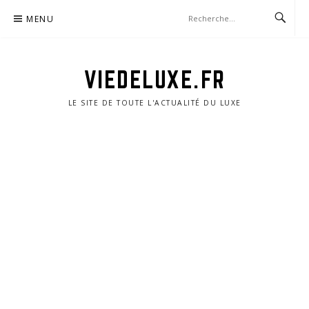
Aller
MENU
au
contenu
VIEDELUXE.FR
LE SITE DE TOUTE L'ACTUALITÉ DU LUXE