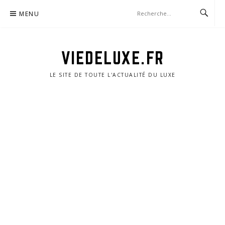
Aller
MENU
au
contenu
VIEDELUXE.FR
LE SITE DE TOUTE L'ACTUALITÉ DU LUXE