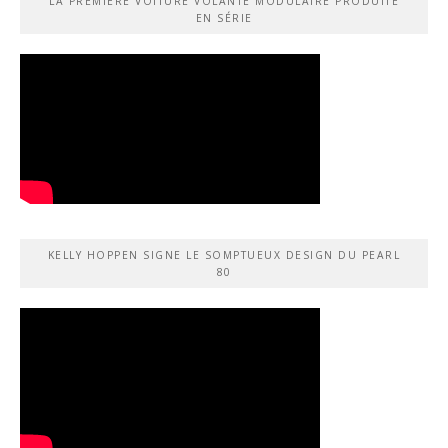
LA PREMIÈRE VOITURE VOLANTE MODULAIRE PRODUITE
EN SÉRIE
KELLY HOPPEN SIGNE LE SOMPTUEUX DESIGN DU PEARL
80