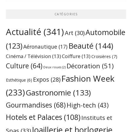
CATÉGORIES
Actualité
(341)
Automobile
Art
(30)
Beauté
(144)
(123)
Aéronautique
(17)
Cinéma / Télévision
(13)
Coiffure
(13)
Croisières
(7)
Culture
(64)
Décoration
(51)
Deux roues
(2)
Fashion Week
Expos
(28)
Esthétique
(6)
(233)
Gastronomie
(133)
Gourmandises
(68)
High-tech
(43)
Hotels et Palaces
(108)
Instituts et
Joaillerie et horlogerie
Spas
(33)