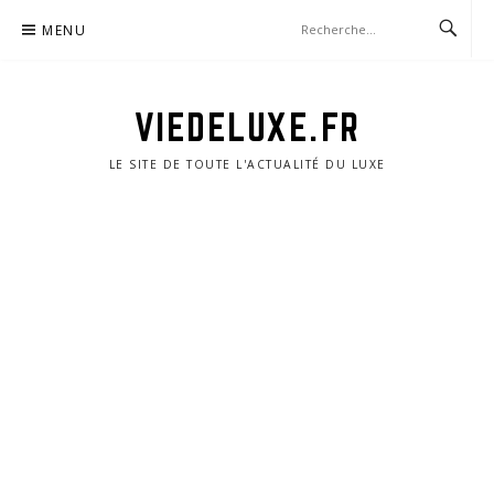
Aller
MENU
au
contenu
VIEDELUXE.FR
LE SITE DE TOUTE L'ACTUALITÉ DU LUXE