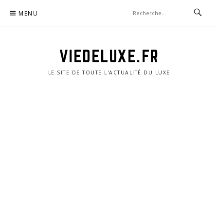
Aller
MENU
au
contenu
VIEDELUXE.FR
LE SITE DE TOUTE L'ACTUALITÉ DU LUXE