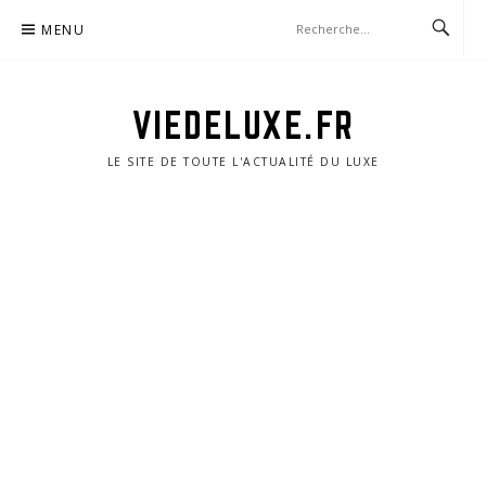
Aller
MENU
au
contenu
VIEDELUXE.FR
LE SITE DE TOUTE L'ACTUALITÉ DU LUXE