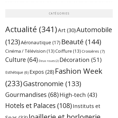
CATÉGORIES
Actualité
(341)
Automobile
Art
(30)
Beauté
(144)
(123)
Aéronautique
(17)
Cinéma / Télévision
(13)
Coiffure
(13)
Croisières
(7)
Culture
(64)
Décoration
(51)
Deux roues
(2)
Fashion Week
Expos
(28)
Esthétique
(6)
(233)
Gastronomie
(133)
Gourmandises
(68)
High-tech
(43)
Hotels et Palaces
(108)
Instituts et
Joaillerie et horlogerie
Spas
(33)