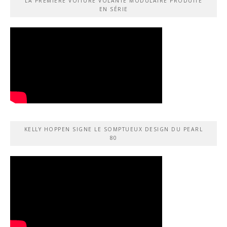
LA PREMIÈRE VOITURE VOLANTE MODULAIRE PRODUITE
EN SÉRIE
KELLY HOPPEN SIGNE LE SOMPTUEUX DESIGN DU PEARL
80