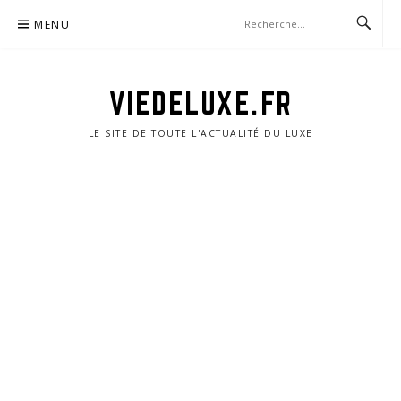
Aller
MENU
au
contenu
VIEDELUXE.FR
LE SITE DE TOUTE L'ACTUALITÉ DU LUXE