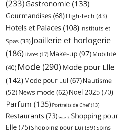
(233)
Gastronomie
(133)
Gourmandises
(68)
High-tech
(43)
Hotels et Palaces
(108)
Instituts et
Joaillerie et horlogerie
Spas
(33)
(186)
Make-up
(97)
Mobilité
Livres
(17)
Mode
(290)
Mode pour Elle
(40)
(142)
Mode pour Lui
(67)
Nautisme
Noël 2025
(70)
News mode
(62)
(52)
Parfum
(135)
Portraits de Chef
(13)
Restaurants
(73)
Shopping pour
Sexo
(2)
Elle
(75)
Shopping pour Lui
(39)
Soins