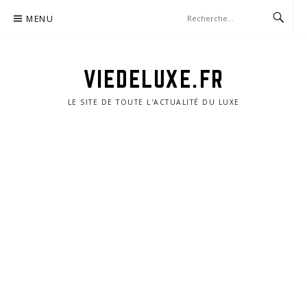
Aller
MENU
au
contenu
VIEDELUXE.FR
LE SITE DE TOUTE L'ACTUALITÉ DU LUXE