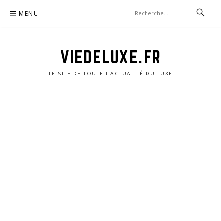
Aller
MENU
au
contenu
VIEDELUXE.FR
LE SITE DE TOUTE L'ACTUALITÉ DU LUXE