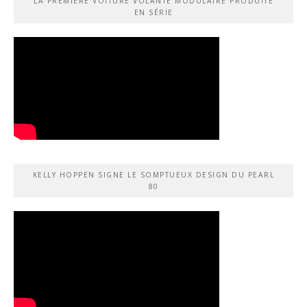
LA PREMIÈRE VOITURE VOLANTE MODULAIRE PRODUITE
EN SÉRIE
KELLY HOPPEN SIGNE LE SOMPTUEUX DESIGN DU PEARL
80