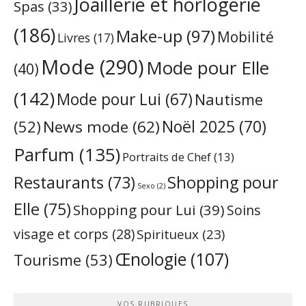
Joaillerie et horlogerie
Spas
(33)
(186)
Make-up
(97)
Mobilité
Livres
(17)
Mode
(290)
Mode pour Elle
(40)
(142)
Mode pour Lui
(67)
Nautisme
Noël 2025
(70)
News mode
(62)
(52)
Parfum
(135)
Portraits de Chef
(13)
Restaurants
(73)
Shopping pour
Sexo
(2)
Elle
(75)
Shopping pour Lui
(39)
Soins
visage et corps
(28)
Spiritueux
(23)
Œnologie
(107)
Tourisme
(53)
VOS RUBRIQUES