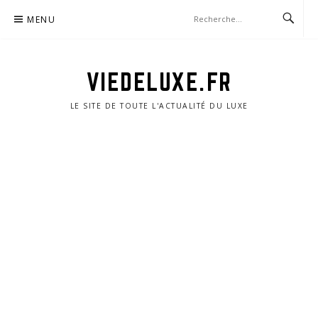
Aller
MENU
au
contenu
VIEDELUXE.FR
LE SITE DE TOUTE L'ACTUALITÉ DU LUXE