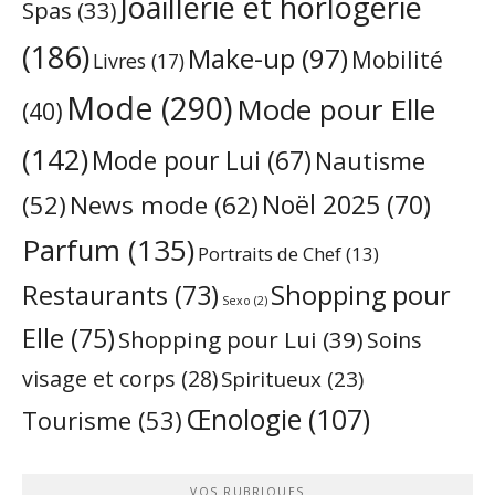
Joaillerie et horlogerie
Spas
(33)
(186)
Make-up
(97)
Mobilité
Livres
(17)
Mode
(290)
Mode pour Elle
(40)
(142)
Mode pour Lui
(67)
Nautisme
Noël 2025
(70)
News mode
(62)
(52)
Parfum
(135)
Portraits de Chef
(13)
Restaurants
(73)
Shopping pour
Sexo
(2)
Elle
(75)
Shopping pour Lui
(39)
Soins
visage et corps
(28)
Spiritueux
(23)
Œnologie
(107)
Tourisme
(53)
VOS RUBRIQUES