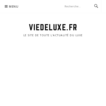
Aller
MENU
au
contenu
VIEDELUXE.FR
LE SITE DE TOUTE L'ACTUALITÉ DU LUXE