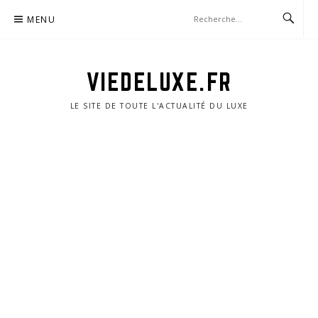
Aller
MENU
au
contenu
VIEDELUXE.FR
LE SITE DE TOUTE L'ACTUALITÉ DU LUXE