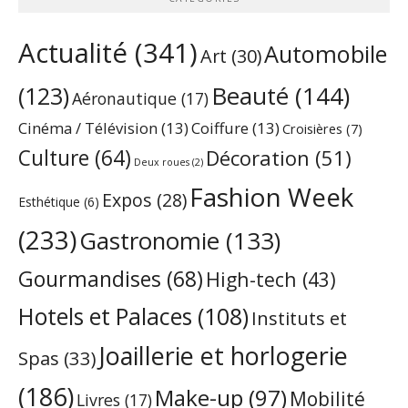
Actualité
(341)
Automobile
Art
(30)
Beauté
(144)
(123)
Aéronautique
(17)
Cinéma / Télévision
(13)
Coiffure
(13)
Croisières
(7)
Culture
(64)
Décoration
(51)
Deux roues
(2)
Fashion Week
Expos
(28)
Esthétique
(6)
(233)
Gastronomie
(133)
Gourmandises
(68)
High-tech
(43)
Hotels et Palaces
(108)
Instituts et
Joaillerie et horlogerie
Spas
(33)
(186)
Make-up
(97)
Mobilité
Livres
(17)