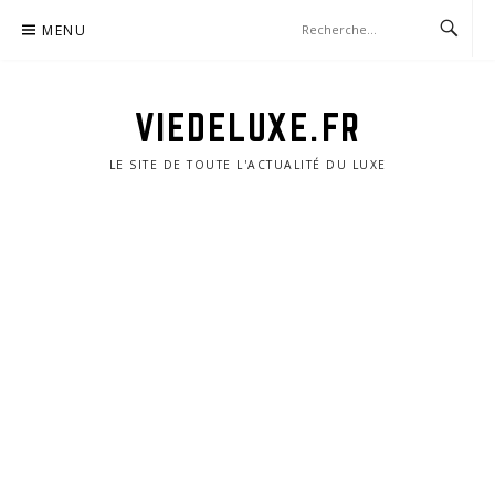
Aller
MENU
au
contenu
VIEDELUXE.FR
LE SITE DE TOUTE L'ACTUALITÉ DU LUXE