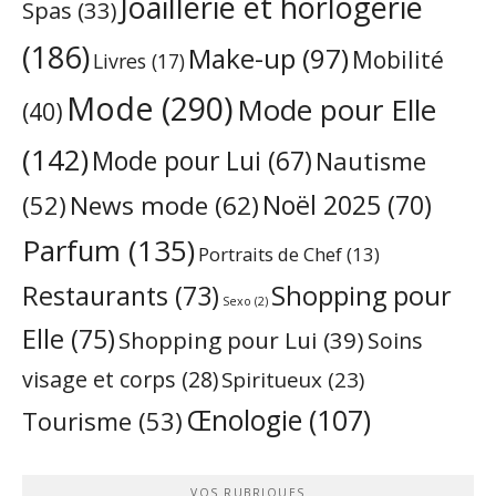
Joaillerie et horlogerie
Spas
(33)
(186)
Make-up
(97)
Mobilité
Livres
(17)
Mode
(290)
Mode pour Elle
(40)
(142)
Mode pour Lui
(67)
Nautisme
Noël 2025
(70)
News mode
(62)
(52)
Parfum
(135)
Portraits de Chef
(13)
Restaurants
(73)
Shopping pour
Sexo
(2)
Elle
(75)
Shopping pour Lui
(39)
Soins
visage et corps
(28)
Spiritueux
(23)
Œnologie
(107)
Tourisme
(53)
VOS RUBRIQUES