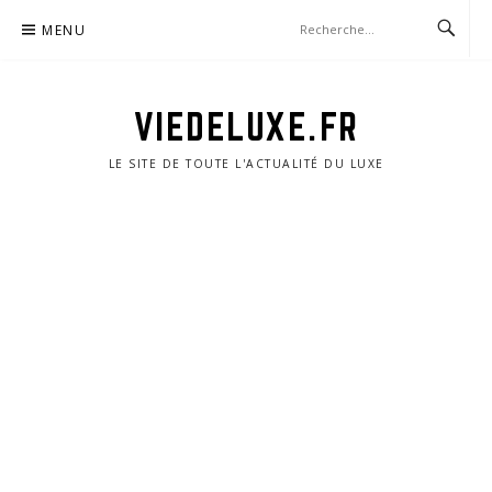
Aller
MENU
au
contenu
VIEDELUXE.FR
LE SITE DE TOUTE L'ACTUALITÉ DU LUXE