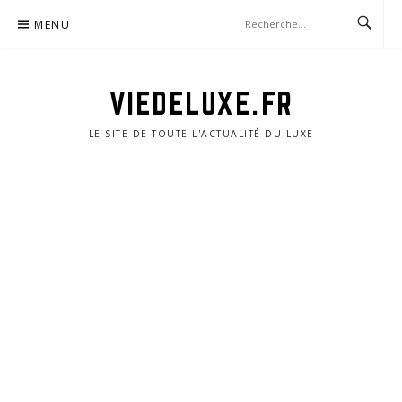
Aller
MENU
au
contenu
VIEDELUXE.FR
LE SITE DE TOUTE L'ACTUALITÉ DU LUXE