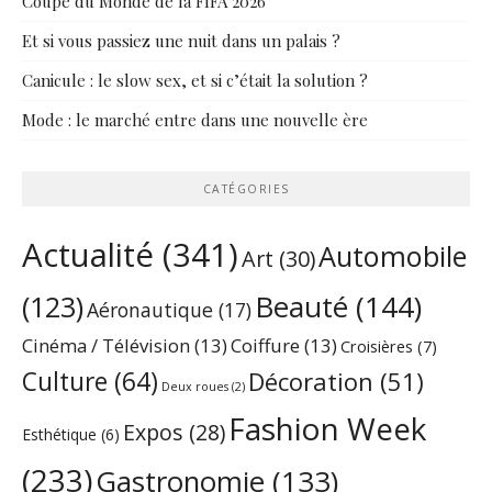
Coupe du Monde de la FIFA 2026
Et si vous passiez une nuit dans un palais ?
Canicule : le slow sex, et si c’était la solution ?
Mode : le marché entre dans une nouvelle ère
CATÉGORIES
Actualité
(341)
Automobile
Art
(30)
Beauté
(144)
(123)
Aéronautique
(17)
Cinéma / Télévision
(13)
Coiffure
(13)
Croisières
(7)
Culture
(64)
Décoration
(51)
Deux roues
(2)
Fashion Week
Expos
(28)
Esthétique
(6)
(233)
Gastronomie
(133)