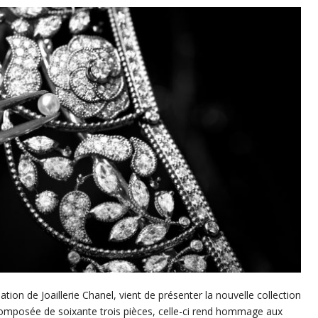
tion de Joaillerie Chanel, vient de présenter la nouvelle collection
 Composée de soixante trois pièces, celle-ci rend hommage aux