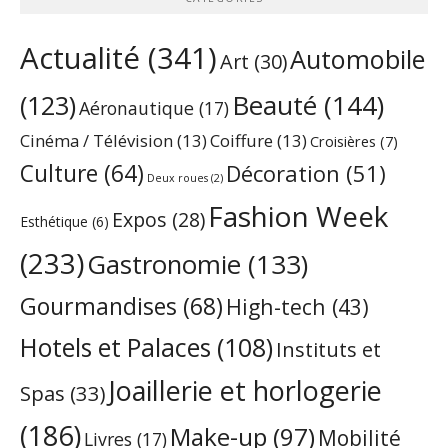
Actualité
(341)
Automobile
Art
(30)
Beauté
(144)
(123)
Aéronautique
(17)
Cinéma / Télévision
(13)
Coiffure
(13)
Croisières
(7)
Culture
(64)
Décoration
(51)
Deux roues
(2)
Fashion Week
Expos
(28)
Esthétique
(6)
(233)
Gastronomie
(133)
Gourmandises
(68)
High-tech
(43)
Hotels et Palaces
(108)
Instituts et
Joaillerie et horlogerie
Spas
(33)
(186)
Make-up
(97)
Mobilité
Livres
(17)