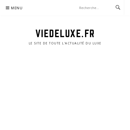
Aller
MENU
au
contenu
VIEDELUXE.FR
LE SITE DE TOUTE L'ACTUALITÉ DU LUXE