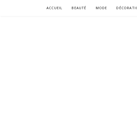
Aller
ACCUEIL
BEAUTÉ
MODE
DÉCORATI
au
contenu