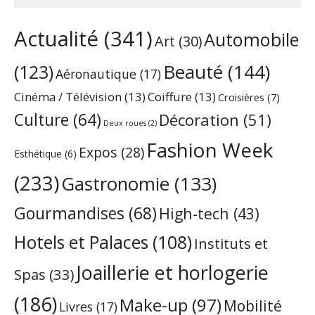
Actualité
(341)
Automobile
Art
(30)
Beauté
(144)
(123)
Aéronautique
(17)
Cinéma / Télévision
(13)
Coiffure
(13)
Croisières
(7)
Culture
(64)
Décoration
(51)
Deux roues
(2)
Fashion Week
Expos
(28)
Esthétique
(6)
(233)
Gastronomie
(133)
Gourmandises
(68)
High-tech
(43)
Hotels et Palaces
(108)
Instituts et
Joaillerie et horlogerie
Spas
(33)
(186)
Make-up
(97)
Mobilité
Livres
(17)