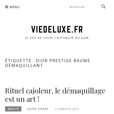
Aller
MENU
au
contenu
VIEDELUXE.FR
LE SITE DE TOUTE L'ACTUALITÉ DU LUXE
ÉTIQUETTE :
DIOR PRESTIGE BAUME
DÉMAQUILLANT
Rituel cajoleur, le démaquillage
est un art !
BEAUTÉ
LAURE PIERRE
14 JANVIER 2022