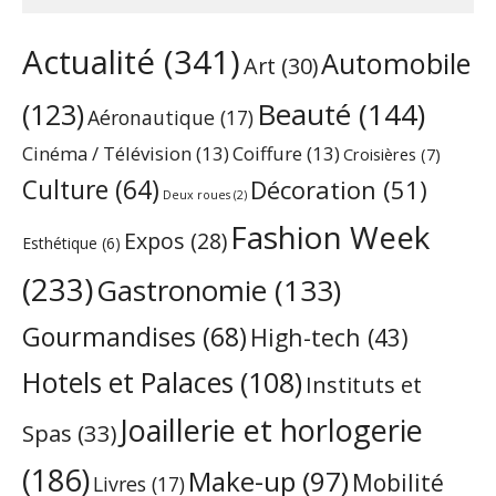
Actualité
(341)
Automobile
Art
(30)
Beauté
(144)
(123)
Aéronautique
(17)
Cinéma / Télévision
(13)
Coiffure
(13)
Croisières
(7)
Culture
(64)
Décoration
(51)
Deux roues
(2)
Fashion Week
Expos
(28)
Esthétique
(6)
(233)
Gastronomie
(133)
Gourmandises
(68)
High-tech
(43)
Hotels et Palaces
(108)
Instituts et
Joaillerie et horlogerie
Spas
(33)
(186)
Make-up
(97)
Mobilité
Livres
(17)