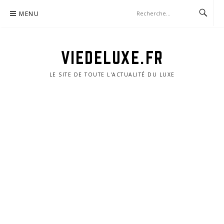
Aller
MENU
au
contenu
VIEDELUXE.FR
LE SITE DE TOUTE L'ACTUALITÉ DU LUXE