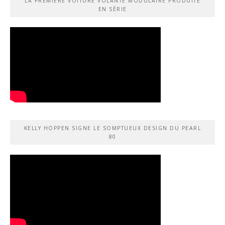
LA PREMIÈRE VOITURE VOLANTE MODULAIRE PRODUITE
EN SÉRIE
KELLY HOPPEN SIGNE LE SOMPTUEUX DESIGN DU PEARL
80