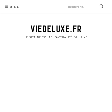
Aller
MENU
au
contenu
VIEDELUXE.FR
LE SITE DE TOUTE L'ACTUALITÉ DU LUXE