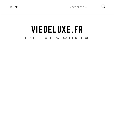
Aller
MENU
au
contenu
VIEDELUXE.FR
LE SITE DE TOUTE L'ACTUALITÉ DU LUXE