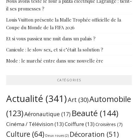
Nous avons testé le four à pizza électrique Lagrange : tient-
il ses promesses ?
Louis Vuitton présente la Malle Trophée officielle de la
Coupe du Monde de la FIFA 2026
Et si vous passiez une nuit dans un palais ?
Canicule : le slow sex, et si c’était la solution ?
Mode : le marché entre dans une nouvelle ère
CATÉGORIES
Actualité
(341)
Automobile
Art
(30)
Beauté
(144)
(123)
Aéronautique
(17)
Cinéma / Télévision
(13)
Coiffure
(13)
Croisières
(7)
Culture
(64)
Décoration
(51)
Deux roues
(2)