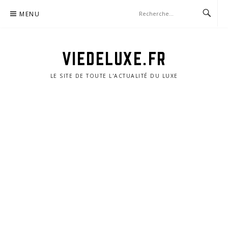
Aller
MENU
au
contenu
VIEDELUXE.FR
LE SITE DE TOUTE L'ACTUALITÉ DU LUXE