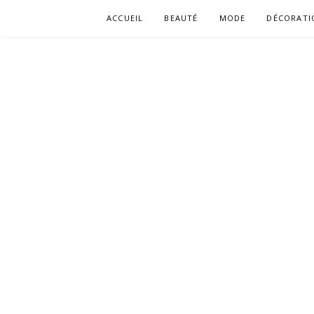
Aller
ACCUEIL
BEAUTÉ
MODE
DÉCORATI
au
contenu