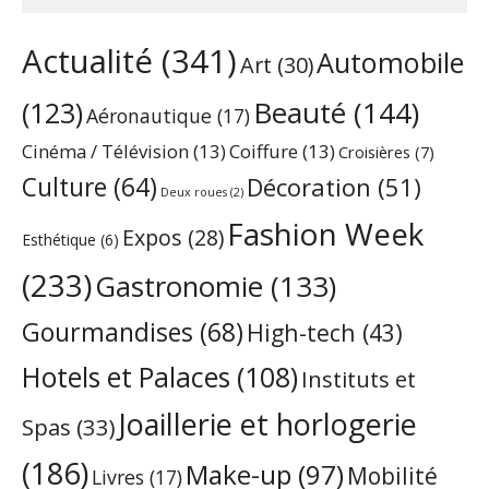
Actualité
(341)
Automobile
Art
(30)
Beauté
(144)
(123)
Aéronautique
(17)
Cinéma / Télévision
(13)
Coiffure
(13)
Croisières
(7)
Culture
(64)
Décoration
(51)
Deux roues
(2)
Fashion Week
Expos
(28)
Esthétique
(6)
(233)
Gastronomie
(133)
Gourmandises
(68)
High-tech
(43)
Hotels et Palaces
(108)
Instituts et
Joaillerie et horlogerie
Spas
(33)
(186)
Make-up
(97)
Mobilité
Livres
(17)