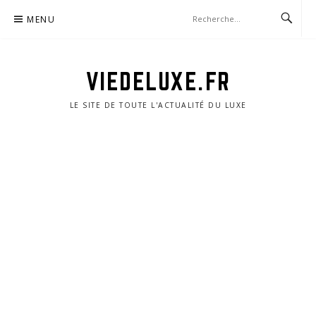
Aller
MENU
au
contenu
VIEDELUXE.FR
LE SITE DE TOUTE L'ACTUALITÉ DU LUXE