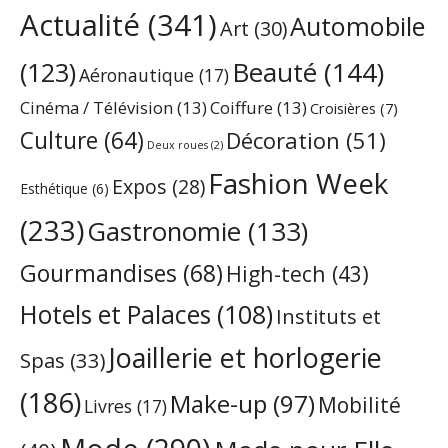
Actualité
(341)
Automobile
Art
(30)
Beauté
(144)
(123)
Aéronautique
(17)
Cinéma / Télévision
(13)
Coiffure
(13)
Croisières
(7)
Culture
(64)
Décoration
(51)
Deux roues
(2)
Fashion Week
Expos
(28)
Esthétique
(6)
(233)
Gastronomie
(133)
Gourmandises
(68)
High-tech
(43)
Hotels et Palaces
(108)
Instituts et
Joaillerie et horlogerie
Spas
(33)
(186)
Make-up
(97)
Mobilité
Livres
(17)