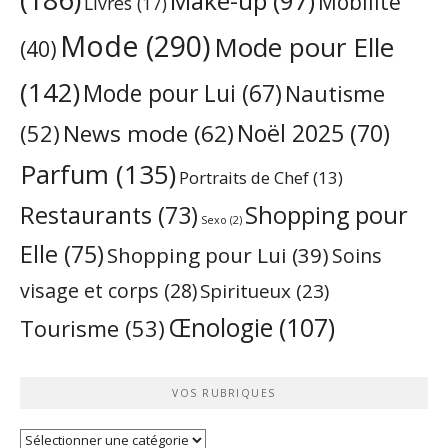
Make-up
(97)
Mobilité
Livres
(17)
Mode
(290)
Mode pour Elle
(40)
(142)
Mode pour Lui
(67)
Nautisme
Noël 2025
(70)
News mode
(62)
(52)
Parfum
(135)
Portraits de Chef
(13)
Restaurants
(73)
Shopping pour
Sexo
(2)
Elle
(75)
Shopping pour Lui
(39)
Soins
visage et corps
(28)
Spiritueux
(23)
Œnologie
(107)
Tourisme
(53)
VOS RUBRIQUES
Vos