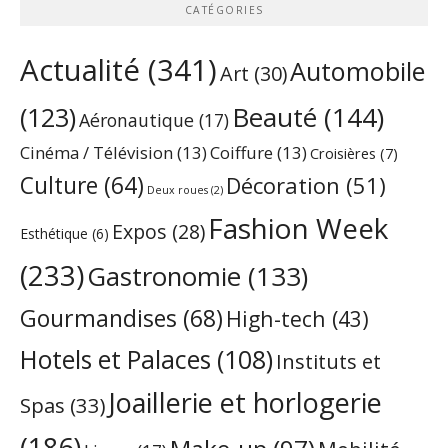
CATÉGORIES
Actualité
(341)
Automobile
Art
(30)
Beauté
(144)
(123)
Aéronautique
(17)
Cinéma / Télévision
(13)
Coiffure
(13)
Croisières
(7)
Culture
(64)
Décoration
(51)
Deux roues
(2)
Fashion Week
Expos
(28)
Esthétique
(6)
(233)
Gastronomie
(133)
Gourmandises
(68)
High-tech
(43)
Hotels et Palaces
(108)
Instituts et
Joaillerie et horlogerie
Spas
(33)
(186)