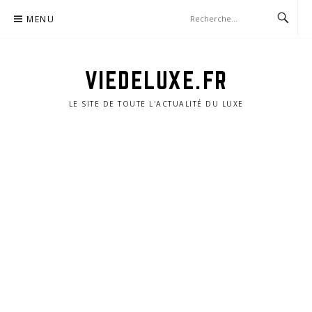
Aller
MENU
au
contenu
VIEDELUXE.FR
LE SITE DE TOUTE L'ACTUALITÉ DU LUXE