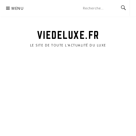
Aller
MENU
au
contenu
VIEDELUXE.FR
LE SITE DE TOUTE L'ACTUALITÉ DU LUXE