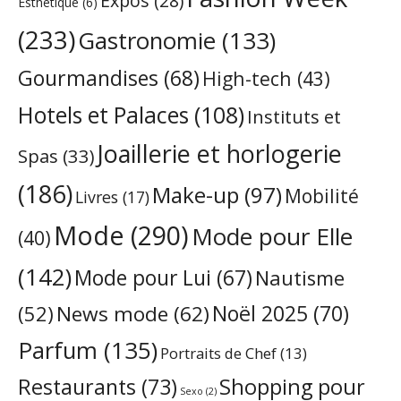
Expos
(28)
Esthétique
(6)
(233)
Gastronomie
(133)
Gourmandises
(68)
High-tech
(43)
Hotels et Palaces
(108)
Instituts et
Joaillerie et horlogerie
Spas
(33)
(186)
Make-up
(97)
Mobilité
Livres
(17)
Mode
(290)
Mode pour Elle
(40)
(142)
Mode pour Lui
(67)
Nautisme
Noël 2025
(70)
News mode
(62)
(52)
Parfum
(135)
Portraits de Chef
(13)
Restaurants
(73)
Shopping pour
Sexo
(2)