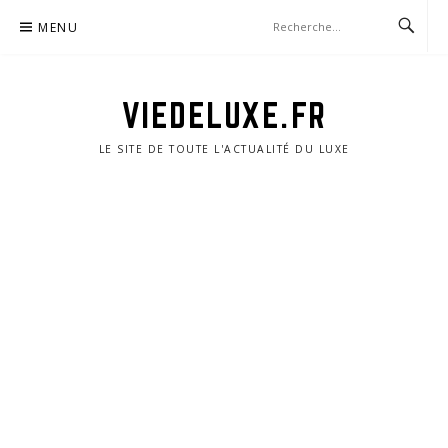
Aller
MENU
au
contenu
VIEDELUXE.FR
LE SITE DE TOUTE L'ACTUALITÉ DU LUXE